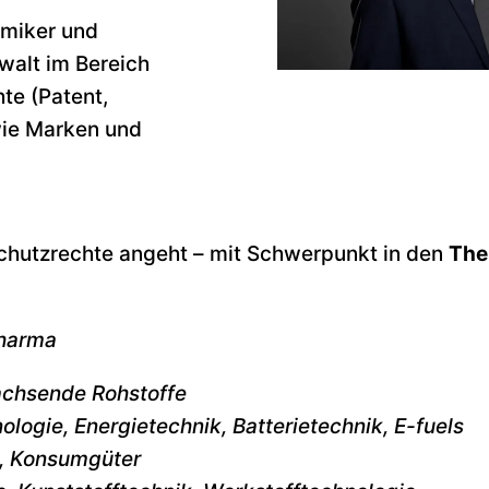
emiker und
walt im Bereich
te (Patent,
ie Marken und
chutzrechte angeht – mit Schwerpunkt in den
The
Pharma
achsende Rohstoffe
logie, Energietechnik, Batterietechnik, E-fuels
n, Konsumgüter