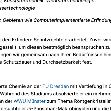
, Kunststofftechnik, Werkstofftechnologie
ssertechnologie
 Gebieten wie Computerimplementierte Erfindungen
den Erfindern Schutzrechte erarbeitet. Zuvor wi
sgestellt, um diesen bestmöglich beanspruchen zu
legen wir gemeinsam nach Ihren Bedürfnissen hinsic
e Schutzdauer und Durchsetzbarkeit fest.
erte Chemie an der
TU Dresden
mit Vertiefung in
Während des Studiums absolvierte er ein mehrm
an der
WWU Münster
zum Thema Röntgenkristallst
tersuchte er
in
-Phosphan-Makrobicyclen und die R