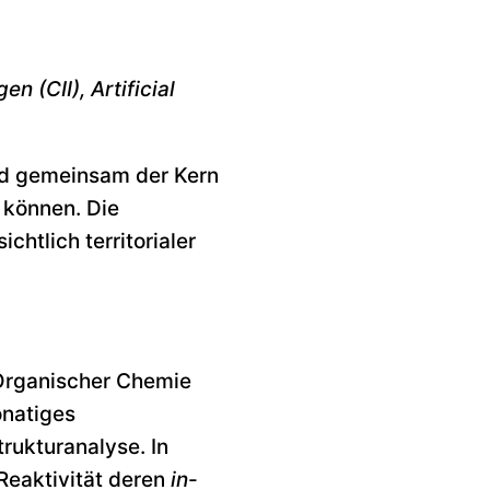
 (CII), Artificial
rd gemeinsam der Kern
 können. Die
htlich territorialer
 Organischer Chemie
onatiges
rukturanalyse. In
eaktivität deren
in
-