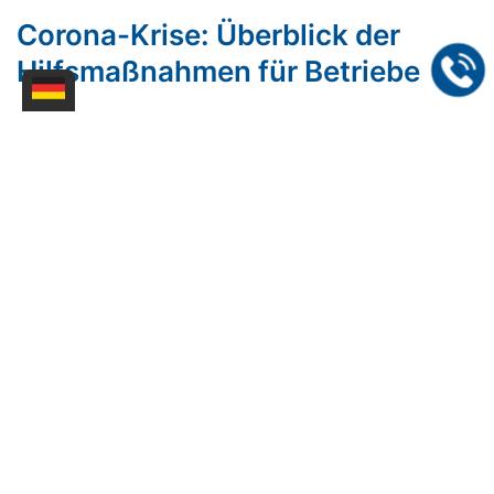
Corona-Krise: Überblick der
Hilfsmaßnahmen für Betriebe
Bund und Länder haben viele
Hilfsmaßnahmen in die Wege geleitet, um
die Folgen der Corona-Krise abzufedern.
Mehr erfahren
[1]
2
3
4
5
6
7
8
⏭