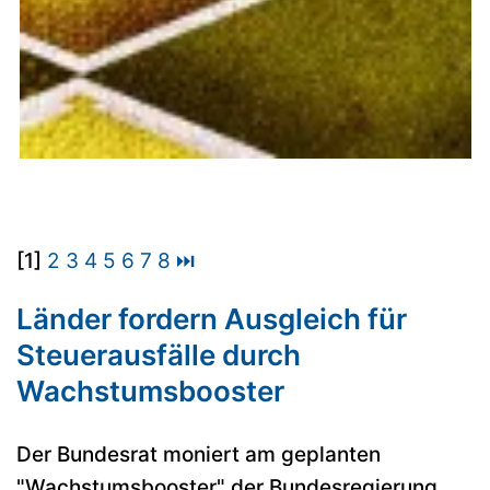
[1]
2
3
4
5
6
7
8
⏭
Länder fordern Ausgleich für
Steuerausfälle durch
Wachstumsbooster
Der Bundesrat moniert am geplanten
"Wachstumsbooster" der Bundesregierung