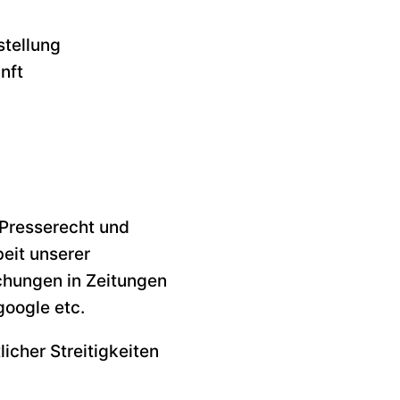
tellung
nft
 Presserecht und
beit unserer
chungen in Zeitungen
google etc.
icher Streitigkeiten